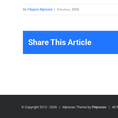
By
Filippos Mprezas
|
3 Ιουλίου, 2023
Share This Article
© Copyright 2012 -
2026 | Mprezas Theme by
FMprezas
| All 