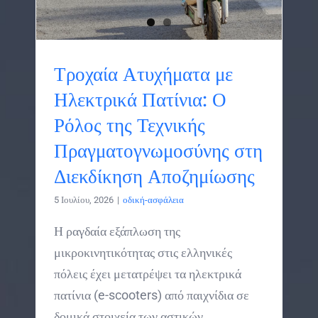
Τροχαία Ατυχήματα με
Ηλεκτρικά Πατίνια: Ο
Ρόλος της Τεχνικής
Πραγματογνωμοσύνης στη
Διεκδίκηση Αποζημίωσης
5 Ιουλίου, 2026
|
οδική-ασφάλεια
Η ραγδαία εξάπλωση της
μικροκινητικότητας στις ελληνικές
πόλεις έχει μετατρέψει τα ηλεκτρικά
πατίνια (e-scooters) από παιχνίδια σε
δομικά στοιχεία των αστικών